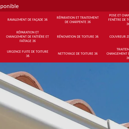
sponible
POSE ET CHA
RÉPARATION ET TRAITEMENT
RAVALEMENT DE FAÇADE 36
FENÊTRE DE T
DE CHARPENTE 36
3
RÉPARATION ET
CHANGEMENT DE FAÎTIÈRE ET
RÉNOVATION DE TOITURE 36
COUVREUR Z
FAÎTAGE 36
TRAITEM
URGENCE FUITE DE TOITURE
NETTOYAGE DE TOITURE 36
CHANGEMENT 
36
3