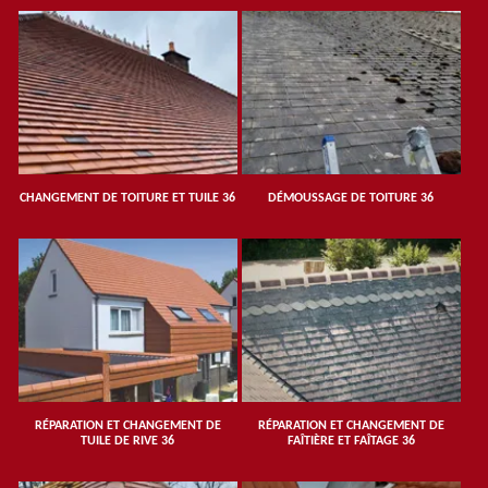
CHANGEMENT DE TOITURE ET TUILE 36
DÉMOUSSAGE DE TOITURE 36
RÉPARATION ET CHANGEMENT DE
RÉPARATION ET CHANGEMENT DE
TUILE DE RIVE 36
FAÎTIÈRE ET FAÎTAGE 36