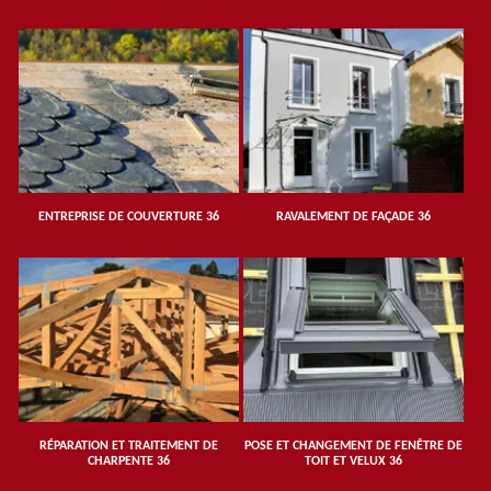
ENTREPRISE DE COUVERTURE 36
RAVALEMENT DE FAÇADE 36
RÉPARATION ET TRAITEMENT DE
POSE ET CHANGEMENT DE FENÊTRE DE
CHARPENTE 36
TOIT ET VELUX 36