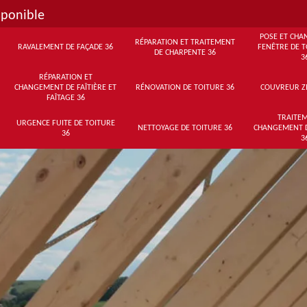
sponible
POSE ET CHA
RÉPARATION ET TRAITEMENT
RAVALEMENT DE FAÇADE 36
FENÊTRE DE T
DE CHARPENTE 36
3
RÉPARATION ET
CHANGEMENT DE FAÎTIÈRE ET
RÉNOVATION DE TOITURE 36
COUVREUR Z
FAÎTAGE 36
TRAITEM
URGENCE FUITE DE TOITURE
NETTOYAGE DE TOITURE 36
CHANGEMENT 
36
3