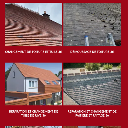
CHANGEMENT DE TOITURE ET TUILE 36
DÉMOUSSAGE DE TOITURE 36
RÉPARATION ET CHANGEMENT DE
RÉPARATION ET CHANGEMENT DE
TUILE DE RIVE 36
FAÎTIÈRE ET FAÎTAGE 36