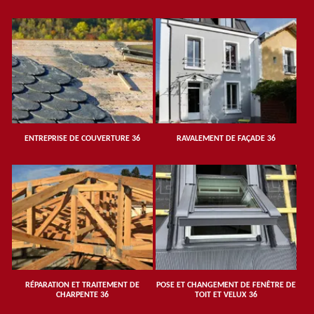
ENTREPRISE DE COUVERTURE 36
RAVALEMENT DE FAÇADE 36
RÉPARATION ET TRAITEMENT DE
POSE ET CHANGEMENT DE FENÊTRE DE
CHARPENTE 36
TOIT ET VELUX 36