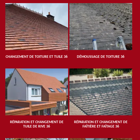
CHANGEMENT DE TOITURE ET TUILE 36
DÉMOUSSAGE DE TOITURE 36
RÉPARATION ET CHANGEMENT DE
RÉPARATION ET CHANGEMENT DE
TUILE DE RIVE 36
FAÎTIÈRE ET FAÎTAGE 36