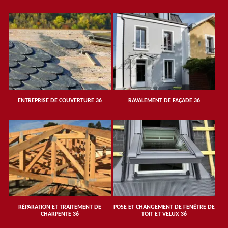
ENTREPRISE DE COUVERTURE 36
RAVALEMENT DE FAÇADE 36
RÉPARATION ET TRAITEMENT DE
POSE ET CHANGEMENT DE FENÊTRE DE
CHARPENTE 36
TOIT ET VELUX 36